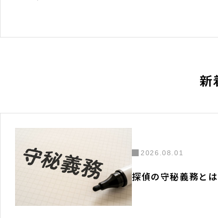
ナ
ビ
ゲ
ー
シ
ョ
ン
新
2026.08.01
探偵の守秘義務とは